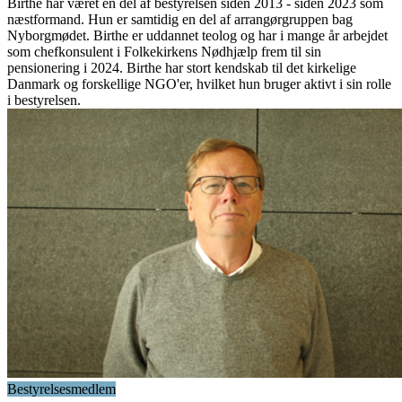
Birthe har været en del af bestyrelsen siden 2013 - siden 2023 som
næstformand. Hun er samtidig en del af arrangørgruppen bag
Nyborgmødet. Birthe er uddannet teolog og har i mange år arbejdet
som chefkonsulent i Folkekirkens Nødhjælp frem til sin
pensionering i 2024. Birthe har stort kendskab til det kirkelige
Danmark og forskellige NGO'er, hvilket hun bruger aktivt i sin rolle
i bestyrelsen.
Bestyrelsesmedlem