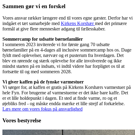
Sammen gør vi en forskel
Vores ansvar rækker længere end til vores egne gæster. Derfor har vi
indgået et tæt samarbejde med
Kirkens Korshær
med det primære
formål at give flere mennesker adgang til fællesskaber.
Sommercamp for udsatte børnefamilier
I sommeren 2023 inviterede vi for første gang 70 udsatte
børnefamilier på en 4-dages all inclusive sommercamp hos os. Dage
fyldt med oplevelser, nærvær og et pusterum fra hverdagen. Det
blev en rørende og stærk oplevelse for alle involverede og ikke
mindst starten på en indsats, vi indtil videre har forpligtet os til at
fortsætte til og med sommeren 2028.
Vi giver kaffen på de fynske varmestuer
Vi sørger for, at kaffen er gratis på Kirkens Korshærs varmestuer på
hele Fyn. For brugerne af varmestuerne er det ikke bare kaffe. Det
er et lille holdepunkt i dagen. Et sted at finde varme, ro og et
øjebliks fred - og måske endda mærke et lille strejf af forkælelse.
Læs mere om vores fokus på ansvarlighed
Vores bestyrelse