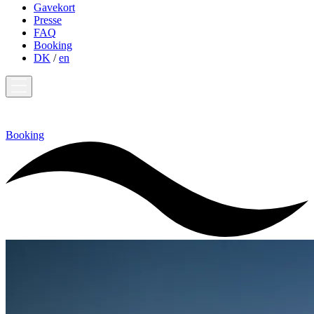
Gavekort
Presse
FAQ
Booking
DK
/
en
Booking