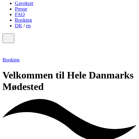
Gavekort
Presse
FAQ
Booking
DK
/
en
Booking
Velkommen til Hele Danmarks
Mødested