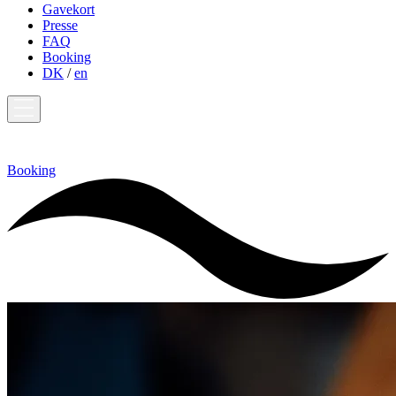
Gavekort
Presse
FAQ
Booking
DK
/
en
Booking