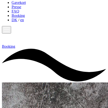
Gavekort
Presse
FAQ
Booking
DK
/
en
Booking