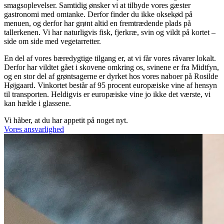
smagsoplevelser. Samtidig ønsker vi at tilbyde vores gæster
gastronomi med omtanke. Derfor finder du ikke oksekød på
menuen, og derfor har grønt altid en fremtrædende plads på
tallerkenen. Vi har naturligvis fisk, fjerkræ, svin og vildt på kortet –
side om side med vegetarretter.
En del af vores bæredygtige tilgang er, at vi får vores råvarer lokalt.
Derfor har vildtet gået i skovene omkring os, svinene er fra Midtfyn,
og en stor del af grøntsagerne er dyrket hos vores naboer på Rosilde
Højgaard. Vinkortet består af 95 procent europæiske vine af hensyn
til transporten. Heldigvis er europæiske vine jo ikke det værste, vi
kan hælde i glassene.
Vi håber, at du har appetit på noget nyt.
Vores ansvarlighed