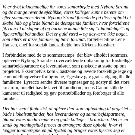
Vi er dybt taknemmelige for vores samarbejde med Nyborg Strand
og de mange rørende øjeblikke, vores kolleger kunne berette om
efter sommerens debut. Nyborg Strand formåede på disse ophold at
skabe håb og glæde blandt de deltagende familier, hvor forældrene
fik rum til at slappe af og børnene kunne føle sig ”almindelige” og
ligeværdigt behandlet. Det er guld værd – og desværre ikke noget,
som ellers er disse familier og børn forundt
, fortæller Stine Lene
Hansen, chef for socialt landsarbejde hos Kirkens Korshær.
I forbindelse med de to sommercamps, der blev afholdt i sommers,
oplevede Nyborg Strand en overvældende opbakning fra forskellige
samarbejdspartnere og leverandører, som ønskede at støtte op om
projektet. Eksempelvis kom Coastzone og lavede forskellige lege og
teambuildingøvelser for børnene, Egeskov gav gratis adgang til alle
familierne, Lyrecco sendte diverse tegnesager og udstyr til det store
krearum, hotellet havde lavet til familierne, mens Canon stillede
kameraer til rådighed og gav portrætbilleder og fotobøger til alle
familier.
Det har været fantastisk at opleve den store opbakning til projektet –
både i lokalsamfundet, hos leverandører og samarbejdspartnere,
blandt vores medarbejdere og gode kolleger i branchen. Det er en
smuk og meningsfuld proces at arrangere disse ophold, hvor vi
lægger lommeregneren på hylden og bruger vores hjerter. Jeg er