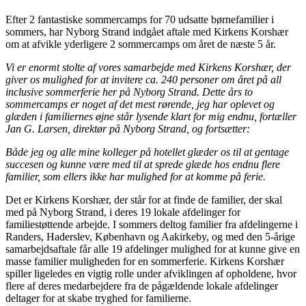
Efter 2 fantastiske sommercamps for 70 udsatte børnefamilier i
sommers, har Nyborg Strand indgået aftale med Kirkens Korshær
om at afvikle yderligere 2 sommercamps om året de næste 5 år.
Vi er enormt stolte af vores samarbejde med Kirkens Korshær, der
giver os mulighed for at invitere ca. 240 personer om året på all
inclusive sommerferie her på Nyborg Strand. Dette års to
sommercamps er noget af det mest rørende, jeg har oplevet og
glæden i familiernes øjne står lysende klart for mig endnu, fortæller
Jan G. Larsen, direktør på Nyborg Strand, og fortsætter:
Både jeg og alle mine kolleger på hotellet glæder os til at gentage
succesen og kunne være med til at sprede glæde hos endnu flere
familier, som ellers ikke har mulighed for at komme på ferie.
Det er Kirkens Korshær, der står for at finde de familier, der skal
med på Nyborg Strand, i deres 19 lokale afdelinger for
familiestøttende arbejde. I sommers deltog familier fra afdelingerne i
Randers, Haderslev, København og Aakirkeby, og med den 5-årige
samarbejdsaftale får alle 19 afdelinger mulighed for at kunne give en
masse familier muligheden for en sommerferie. Kirkens Korshær
spiller ligeledes en vigtig rolle under afviklingen af opholdene, hvor
flere af deres medarbejdere fra de pågældende lokale afdelinger
deltager for at skabe tryghed for familierne.