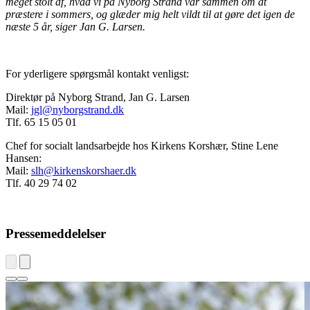
meget stolt af, hvad vi på Nyborg Strand var sammen om at
præstere i sommers, og glæder mig helt vildt til at gøre det igen de
næste 5 år, siger Jan G. Larsen.
For yderligere spørgsmål kontakt venligst:
Direktør på Nyborg Strand, Jan G. Larsen
Mail:
jgl@nyborgstrand.dk
Tlf. 65 15 05 01
Chef for socialt landsarbejde hos Kirkens Korshær, Stine Lene
Hansen:
Mail:
slh@kirkenskorshaer.dk
Tlf. 40 29 74 02
Pressemeddelelser